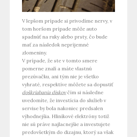
V lepšom prípade si privodíme nervy, v
tom horšom prípade môže auto
spadnúť na ruky alebo prsty, čo bude
mať za následok nepríjemné
zlomeniny.
V prípade, že ste v tomto smere
pomerne znalí a máte vlastnú
prezúvačku, ani tým nie je všetko
vyhraté, respektíve môžete sa dopustiť
doškriabania diskov
čím si následne
uvedomíte, že investícia do služieb v
servise by bola nakoniec predsalen
výhodnejšia. Hliníkové elektróny totiž
nie sú práve najlacnejšie a investujete
predovšetkým do dizajnu, ktorý sa však