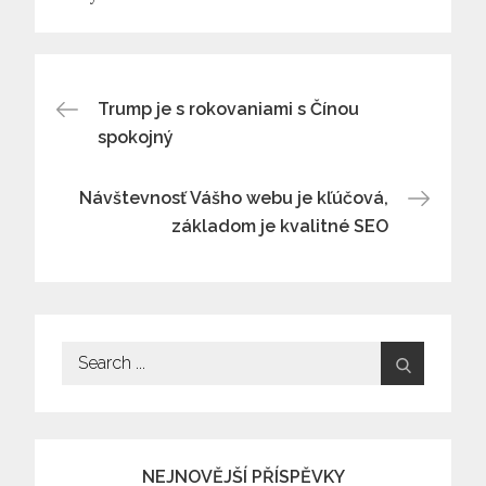
Navigace
Trump je s rokovaniami s Čínou
spokojný
pro
Návštevnosť Vášho webu je kľúčová,
příspěvek
základom je kvalitné SEO
Search
for:
NEJNOVĚJŠÍ PŘÍSPĚVKY