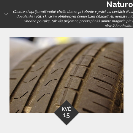
Naturo
Skip
to
Chcete si spríjemniť voľné chvíle doma, pri obede v práci, na cestách či na
dovolenke? Patrí k vašim obľúbeným činnostiam čítanie? Ak nemáte nič
content
vhodné po ruke, tak vás príjemne prekvapí náš online magazín plný
skvelého obsahu.
KVĚ
15