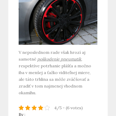
V neposlednom rade však hrozí aj
samotné
poškodenie pneumatík
,
respektíve potrhanie plášťa a možno
iba v menšej a ťažko viditeľnej miere,
ale táto trhlina sa môže zväčšovať a
zradiť v tom najmenej vhodnom
okamihu.
4/5 - (6 votes)
By :