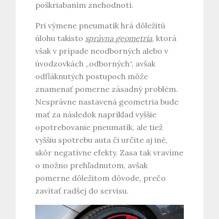
poškriabaním znehodnotí.
Pri výmene pneumatík hrá dôležitú
úlohu takisto
správna geometria
, ktorá
však v prípade neodborných alebo v
úvodzovkách „odborných“, avšak
odfláknutých postupoch môže
znamenať pomerne zásadný problém.
Nesprávne nastavená geometria bude
mať za následok napríklad vyššie
opotrebovanie pneumatík, ale tiež
vyššiu spotrebu auta či určite aj iné,
skôr negatívne efekty. Zasa tak vravíme
o možno prehľadnutom, avšak
pomerne dôležitom dôvode, prečo
zavítať radšej do servisu.