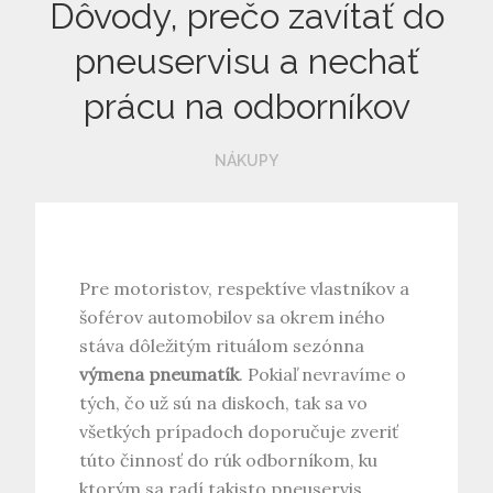
Dôvody, prečo zavítať do
pneuservisu a nechať
prácu na odborníkov
NÁKUPY
Pre motoristov, respektíve vlastníkov a
šoférov automobilov sa okrem iného
stáva dôležitým rituálom sezónna
výmena pneumatík
. Pokiaľ nevravíme o
tých, čo už sú na diskoch, tak sa vo
všetkých prípadoch doporučuje zveriť
túto činnosť do rúk odborníkom, ku
ktorým sa radí takisto
pneuservis