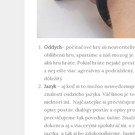
Oddych
– počítačové hry sú neuveriteľn
obľúbenú hru, spustíme a náš mozog je 
akú hru hráte. Pokiaľ hráte nejaké prestr
z nej ešte viac agresívny a podráždený, 
dôležitý.
Jazyk
– aj keď si to možno neuvedomujem
znalosti cudzieho jazyka. Väčšinou je to
niektorí iní. Najčastejšie si precvičuje
opisy postáv, dialógy postáv a opisy pro
precvičujeme tak povediac ústne. Snaží
dokonca aj s viacerými spoluhráčmi, 
jazyka a tak si ho zdokonaľujeme. Jasn