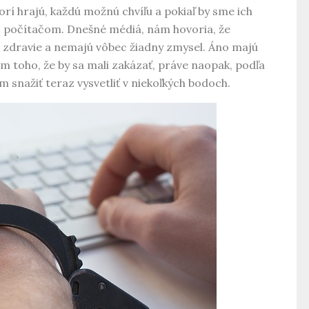
rí hrajú, každú možnú chvíľu a pokiaľ by sme ich
a s počítačom. Dnešné médiá, nám hovoria, že
ám zdravie a nemajú vôbec žiadny zmysel. Áno majú
m toho, že by sa mali zakázať, práve naopak, podľa
snažiť teraz vysvetliť v niekoľkých bodoch.