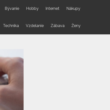
Bývanie
Hobby
Internet
Nákupy
Technika
Vzdelanie
Zábava
Ženy