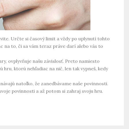
ávite. Určte si časový limit a vždy po uplynutí tohto
c na to, či sa vám teraz práve darí alebo vás to
hry, ovplyvňuje našu závislosť. Preto namiesto
 hru, ktorú nehľadiac na nič, len tak vypneš, kedy
tnávajú natoľko, že zanedbávame naše povinnosti.
 svoje povinnosti a až potom si zahraj svoju hru.