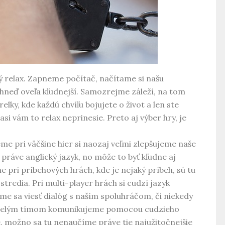
ý relax. Zapneme počítač, načítame si našu
hneď oveľa kľudnejší. Samozrejme záleží, na tom
elky, kde každú chvíľu bojujete o život a len ste
asi vám to relax neprinesie. Preto aj výber hry, je
e pri väčšine hier si naozaj veľmi zlepšujeme naše
 práve anglický jazyk, no môže to byť kľudne aj
me pri príbehových hrách, kde je nejaký príbeh, sú tu
stredia. Pri multi-player hrách si cudzí jazyk
me sa viesť dialóg s naším spoluhráčom, či niekedy
s celým tímom komunikujeme pomocou cudzieho
é, možno sa tu nenaučíme práve tie najužitočnejšie