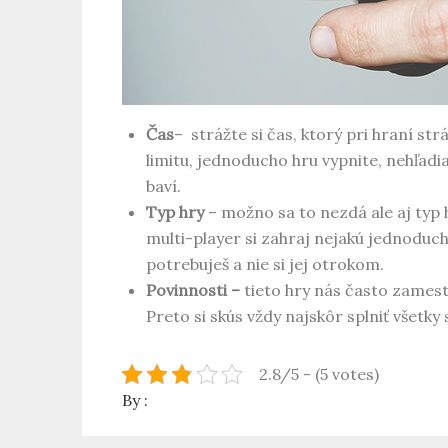
Čas
– strážte si čas, ktorý pri hraní str
limitu, jednoducho hru vypnite, nehľadia
baví.
Typ hry
– možno sa to nezdá ale aj typ 
multi-player si zahraj nejakú jednoduchú
potrebuješ a nie si jej otrokom.
Povinnosti –
tieto hry nás často zames
Preto si skús vždy najskôr splniť všetky
2.8/5 - (5 votes)
By :