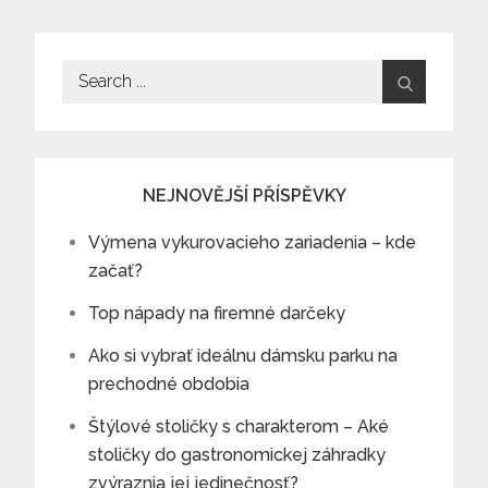
Search
for:
NEJNOVĚJŠÍ PŘÍSPĚVKY
Výmena vykurovacieho zariadenia – kde
začať?
Top nápady na firemné darčeky
Ako si vybrať ideálnu dámsku parku na
prechodné obdobia
Štýlové stoličky s charakterom – Aké
stoličky do gastronomickej záhradky
zvýraznia jej jedinečnosť?