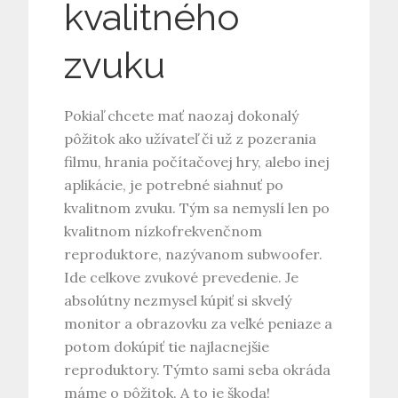
kvalitného
zvuku
Pokiaľ chcete mať naozaj dokonalý
pôžitok ako užívateľ či už z pozerania
filmu, hrania počítačovej hry, alebo inej
aplikácie, je potrebné siahnuť po
kvalitnom zvuku. Tým sa nemyslí len po
kvalitnom nízkofrekvenčnom
reproduktore, nazývanom subwoofer.
Ide celkove zvukové prevedenie. Je
absolútny nezmysel kúpiť si skvelý
monitor a obrazovku za veľké peniaze a
potom dokúpiť tie najlacnejšie
reproduktory. Týmto sami seba okráda
máme o pôžitok. A to je škoda!