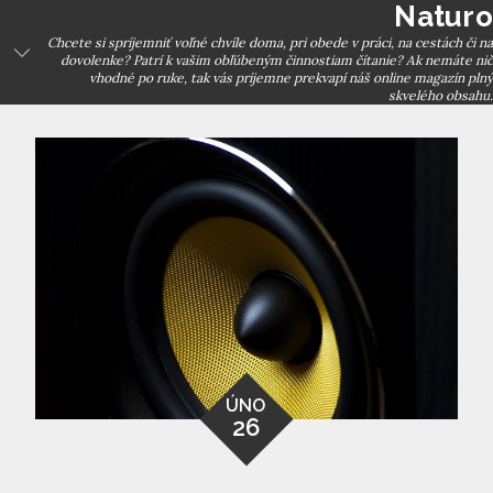
Naturo
Skip
to
Chcete si spríjemniť voľné chvíle doma, pri obede v práci, na cestách či na
dovolenke? Patrí k vašim obľúbeným činnostiam čítanie? Ak nemáte nič
content
vhodné po ruke, tak vás príjemne prekvapí náš online magazín plný
skvelého obsahu.
ÚNO
26