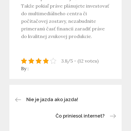
Takže pokiaľ práve plánujete investovať
do multimediálneho centra či
počítačovej zostavy, nezabudnite
primeranú časť financií zaradiť práve
do kvalitnej zvukovej produkcie.
3.8/5 - (12 votes)
By :
Navigace
Nie je jazda ako jazda!
pro
Čo priniesol internet?
příspěvek