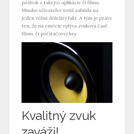
pôžitok z takejto aplikácie či filmu.
Mnoho užívateľov totiž zabúda na
jeden veľmi dôležitý fakt. A tým je práve
ten, že na emócie vplýva zvuková časť
filmu, či počítačovej hry.
Kvalitný zvuk
zaváži!